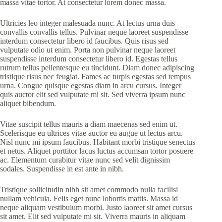
massa vitae tortor. At consectetur lorem donec massa.
Ultricies leo integer malesuada nunc. At lectus urna duis
convallis convallis tellus. Pulvinar neque laoreet suspendisse
interdum consectetur libero id faucibus. Quis risus sed
vulputate odio ut enim. Porta non pulvinar neque laoreet
suspendisse interdum consectetur libero id. Egestas tellus
rutrum tellus pellentesque eu tincidunt. Diam donec adipiscing
tristique risus nec feugiat. Fames ac turpis egestas sed tempus
urna. Congue quisque egestas diam in arcu cursus. Integer
quis auctor elit sed vulputate mi sit. Sed viverra ipsum nunc
aliquet bibendum.
Vitae suscipit tellus mauris a diam maecenas sed enim ut.
Scelerisque eu ultrices vitae auctor eu augue ut lectus arcu.
Nisl nunc mi ipsum faucibus. Habitant morbi tristique senectus
et netus. Aliquet porttitor lacus luctus accumsan tortor posuere
ac. Elementum curabitur vitae nunc sed velit dignissim
sodales. Suspendisse in est ante in nibh.
Tristique sollicitudin nibh sit amet commodo nulla facilisi
nullam vehicula. Felis eget nunc lobortis mattis. Massa id
neque aliquam vestibulum morbi. Justo laoreet sit amet cursus
sit amet. Elit sed vulputate mi sit. Viverra mauris in aliquam